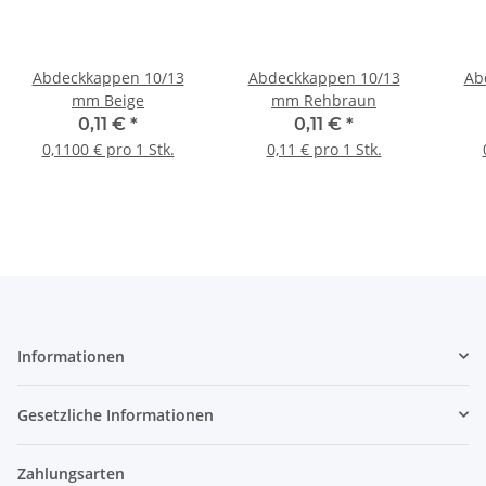
Abdeckkappen 10/13
Abdeckkappen 10/13
Ab
mm Beige
mm Rehbraun
0,11 €
*
0,11 €
*
0,1100 € pro 1 Stk.
0,11 € pro 1 Stk.
Informationen
Gesetzliche Informationen
Zahlungsarten