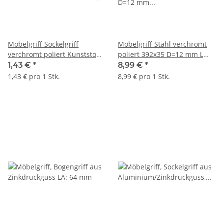
Möbelgriff Sockelgriff
Möbelgriff Stahl verchromt
verchromt poliert Kunststoff
poliert 392x35 D=12 mm LA:
LA: 128 mm
352 mm
1,43 €
*
8,99 €
*
1,43 € pro 1 Stk.
8,99 € pro 1 Stk.