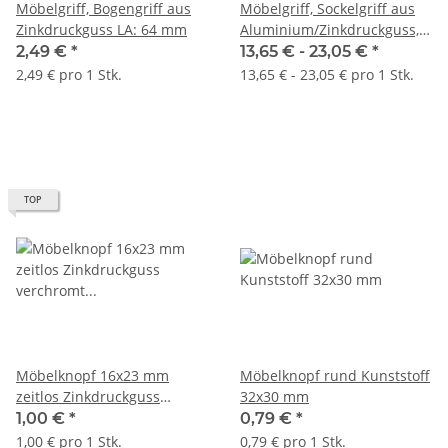
Möbelgriff, Bogengriff aus
Möbelgriff, Sockelgriff aus
Zinkdruckguss LA: 64 mm
Aluminium/Zinkdruckguss,
Häfele Déco H2510
2,49 €
*
13,65 € -
23,05 €
*
2,49 € pro 1 Stk.
13,65 € - 23,05 € pro 1 Stk.
TOP
Möbelknopf 16x23 mm
Möbelknopf rund Kunststoff
zeitlos Zinkdruckguss
32x30 mm
verchromt poliert
1,00 €
*
0,79 €
*
1,00 € pro 1 Stk.
0,79 € pro 1 Stk.