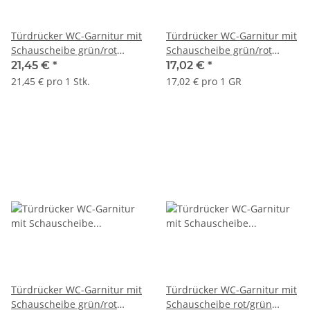
Türdrücker WC-Garnitur mit
Türdrücker WC-Garnitur mit
Schauscheibe grün/rot
Schauscheibe grün/rot
Häfele Startec Modell LDH
Häfele Startec Modell LDH
21,45 €
*
17,02 €
*
2170 Edelstahl
2172 Edelstahl
21,45 € pro 1 Stk.
17,02 € pro 1 GR
messingfarben
Türdrücker WC-Garnitur mit
Türdrücker WC-Garnitur mit
Schauscheibe grün/rot
Schauscheibe rot/grün