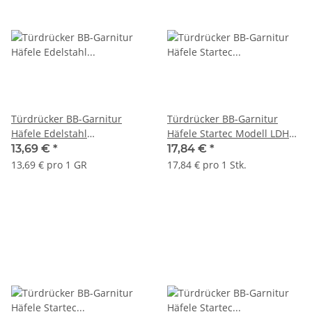
Türdrücker BB-Garnitur
Türdrücker BB-Garnitur
Häfele Edelstahl
Häfele Startec Modell LDH
matt/poliert messingfarben
2170 Edelstahl
13,69 €
*
17,84 €
*
messingfarben
13,69 € pro 1 GR
17,84 € pro 1 Stk.