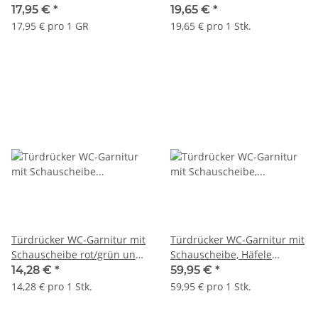
Häfele Startec Modell LDH
Häfele Edelstahl poliert
17,95 €
*
19,65 €
*
2190 Edelstahl poliert
17,95 € pro 1 GR
19,65 € pro 1 Stk.
Türdrücker WC-Garnitur mit
Türdrücker WC-Garnitur mit
Schauscheibe rot/grün und
Schauscheibe, Häfele
Notfallöffnung Häfele
Startec Modell LDH 2171
14,28 €
*
59,95 €
*
Edelstahl poliert
Edelstahl
14,28 € pro 1 Stk.
59,95 € pro 1 Stk.