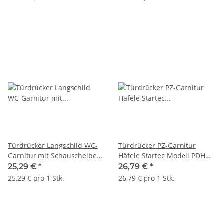
Türdrücker Langschild WC-
Türdrücker PZ-Garnitur
Garnitur mit Schauscheibe,
Häfele Startec Modell PDH
Häfele Modell LDH 2171
5103 Edelstahl
25,29 €
*
26,79 €
*
Edelstahl
25,29 € pro 1 Stk.
26,79 € pro 1 Stk.