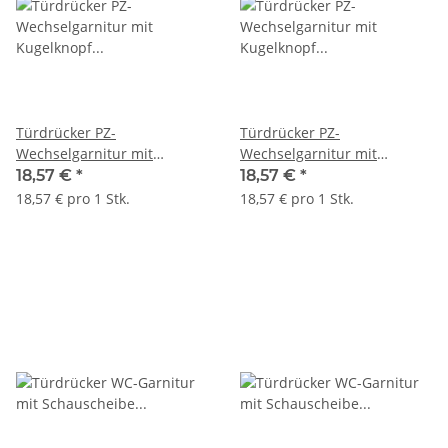
Türdrücker PZ-
Türdrücker PZ-
Wechselgarnitur mit
Wechselgarnitur mit
Kugelknopf Langschild links
Kugelknopf Langschild
18,57 €
*
18,57 €
*
Häfele Startec Modell LDH
rechts Häfele Startec Modell
18,57 € pro 1 Stk.
18,57 € pro 1 Stk.
2170 Edelstahl
LDH 2170 Edelstahl