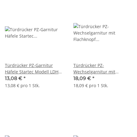
Türdrücker PZ-Garnitur
Türdrücker PZ-
Häfele Startec Modell LDH
Wechselgarnitur mit
2172 Edelstahl
Flachknopf links Häfele
13,08 €
*
18,09 €
*
messingfarben
Startec Modell LDH 2171
13,08 € pro 1 Stk.
18,09 € pro 1 Stk.
Edelstahl