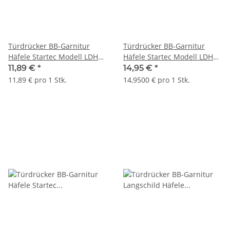
Türdrücker BB-Garnitur
Türdrücker BB-Garnitur
Häfele Startec Modell LDH
Häfele Startec Modell LDH
2170 Edelstahl poliert
2171 Edelstahl Bicolor
11,89 €
*
14,95 €
*
matt/poliert
11,89 € pro 1 Stk.
14,9500 € pro 1 Stk.