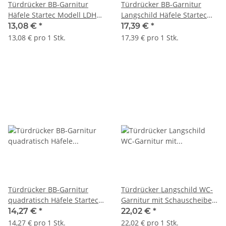
Türdrücker BB-Garnitur
Türdrücker BB-Garnitur
Häfele Startec Modell LDH
Langschild Häfele Startec
2197 Edelstahl poliert
Modell LDH 2170 Edelstahl
13,08 €
*
17,39 €
*
poliert
13,08 € pro 1 Stk.
17,39 € pro 1 Stk.
Türdrücker BB-Garnitur
Türdrücker Langschild WC-
quadratisch Häfele Startec
Garnitur mit Schauscheibe,
Modell LDH 2187 Edelstahl
Häfele Modell LDH 2170
14,27 €
*
22,02 €
*
poliert
Edelstahl
14,27 € pro 1 Stk.
22,02 € pro 1 Stk.