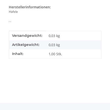
Herstellerinformationen:
Häfele
, ,
Produkteigenschaft
Wert
Versandgewicht:
0,03 kg
Artikelgewicht:
0,03
kg
Inhalt:
1,00 Stk.