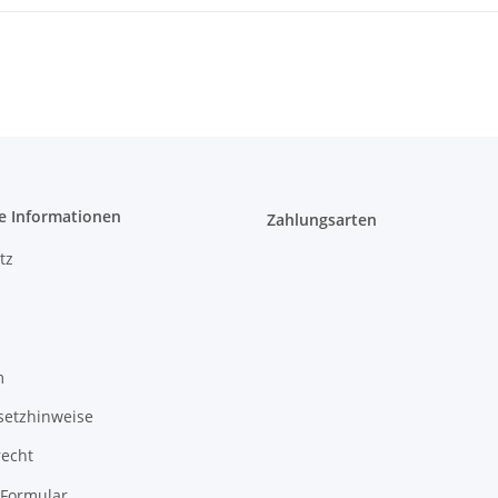
e Informationen
Zahlungsarten
tz
m
setzhinweise
recht
-Formular