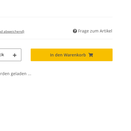
Frage zum Artikel
nd abweichend)
ck
In den Warenkorb
den geladen ...