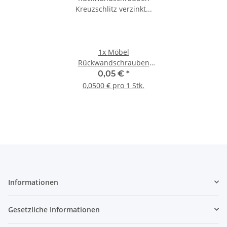
1x
Möbel
Rückwandschrauben
Kreuzschlitz verzinkt 4,0 x
0,05 €
*
30 mm 1 Stück
0,0500 € pro 1 Stk.
Informationen
Gesetzliche Informationen