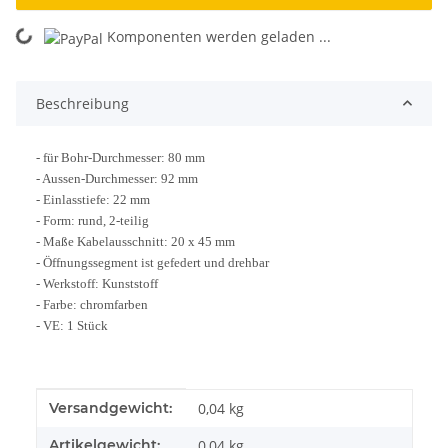
Komponenten werden geladen ...
Loading...
Beschreibung
- für Bohr-Durchmesser: 80 mm
- Aussen-Durchmesser: 92 mm
- Einlasstiefe: 22 mm
- Form: rund, 2-teilig
- Maße Kabelausschnitt: 20 x 45 mm
- Öffnungssegment ist gefedert und drehbar
- Werkstoff: Kunststoff
- Farbe: chromfarben
- VE: 1 Stück
Produkteigenschaft
Wert
Versandgewicht:
0,04 kg
Artikelgewicht:
0,04
kg