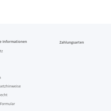
e Informationen
Zahlungsarten
tz
m
setzhinweise
recht
-Formular