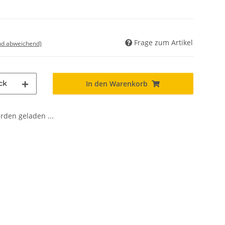
Frage zum Artikel
nd abweichend)
ck
In den Warenkorb
den geladen ...