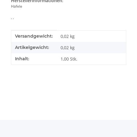
Herstellerinformationen:
Häfele
, ,
Produkteigenschaft
Wert
Versandgewicht:
0,02 kg
Artikelgewicht:
0,02
kg
Inhalt:
1,00 Stk.