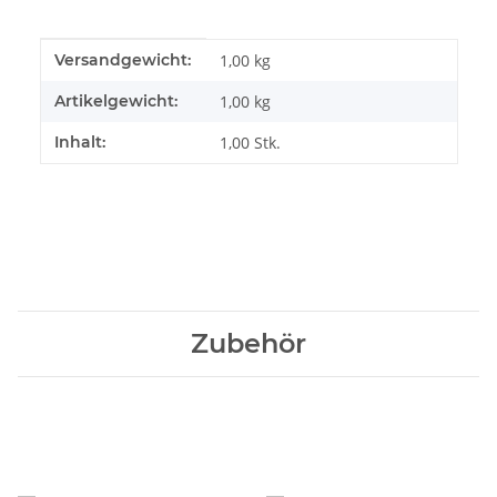
Produkteigenschaft
Wert
Versandgewicht:
1,00 kg
Artikelgewicht:
1,00
kg
Inhalt:
1,00 Stk.
Zubehör