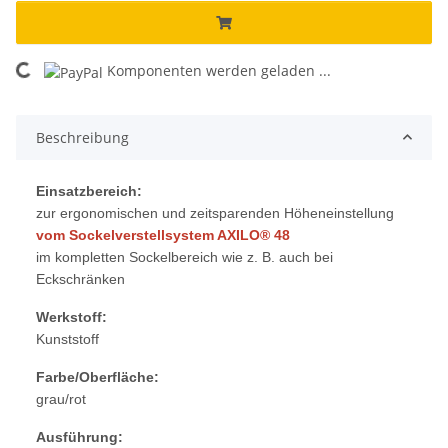
oading...
Komponenten werden geladen ...
Beschreibung
Einsatzbereich:
zur ergonomischen und zeitsparenden Höheneinstellung
vom Sockelverstellsystem AXILO® 48
im kompletten Sockelbereich wie z. B. auch bei
Eckschränken
Werkstoff:
Kunststoff
Farbe/Oberfläche:
grau/rot
Ausführung: