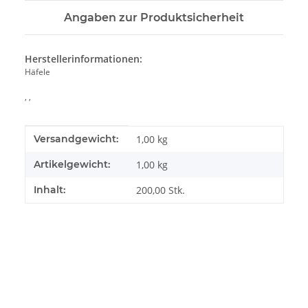
Angaben zur Produktsicherheit
Herstellerinformationen:
Häfele
, ,
Produkteigenschaft
Wert
Versandgewicht:
1,00 kg
Artikelgewicht:
1,00
kg
Inhalt:
200,00 Stk.