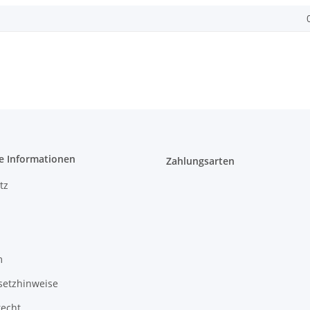
e Informationen
Zahlungsarten
tz
m
setzhinweise
recht