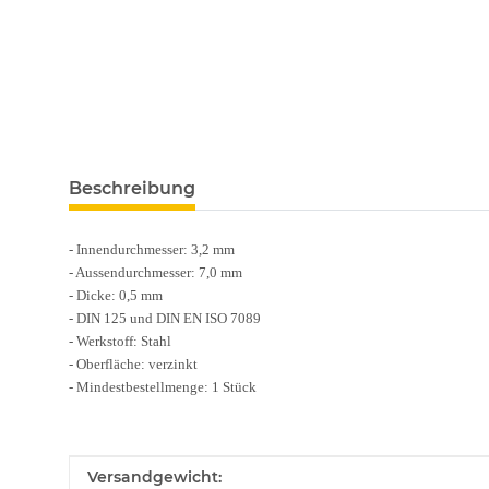
weitere Registerkarten anzeigen
Beschreibung
- Innendurchmesser: 3,2 mm
- Aussendurchmesser: 7,0 mm
- Dicke: 0,5 mm
- DIN 125 und DIN EN ISO 7089
- Werkstoff: Stahl
- Oberfläche: verzinkt
- Mindestbestellmenge: 1 Stück
Produkteigenschaft
Wert
Versandgewicht: