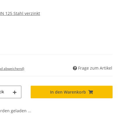
N 125 Stahl verzinkt
Frage zum Artikel
nd abweichend)
ck
In den Warenkorb
den geladen ...