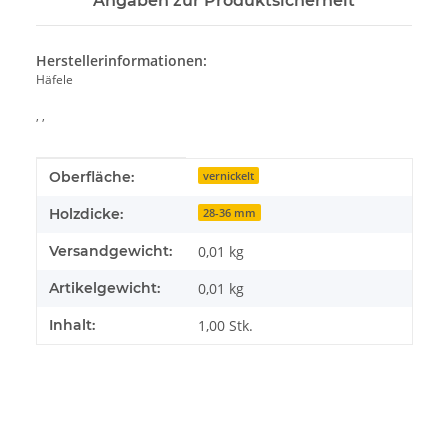
Angaben zur Produktsicherheit
Herstellerinformationen:
Häfele
, ,
Produkteigenschaft
Wert
Oberfläche:
vernickelt
Holzdicke:
28-36 mm
Versandgewicht:
0,01 kg
Artikelgewicht:
0,01
kg
Inhalt:
1,00 Stk.