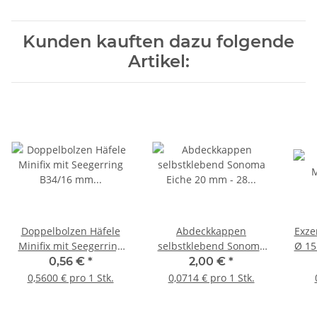
Kunden kauften dazu folgende
Artikel:
Doppelbolzen Häfele
Abdeckkappen
Exze
Minifix mit Seegerring
selbstklebend Sonoma
Ø 15
B34/16 mm 1 Stück
Eiche 20 mm - 28 Stück
mm 
0,56 €
*
2,00 €
*
v
0,5600 € pro 1 Stk.
0,0714 € pro 1 Stk.