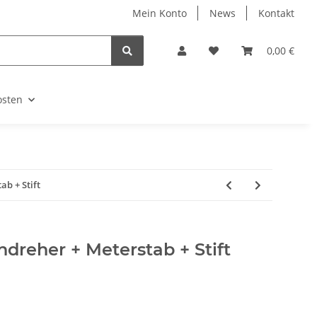
Mein Konto
News
Kontakt
0,00 €
osten
b + Stift
dreher + Meterstab + Stift