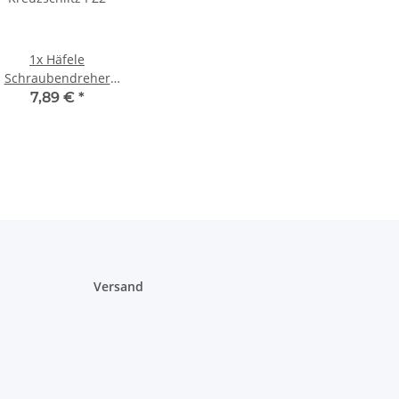
1x
Häfele
Schraubendreher
Kreuzschlitz PZ2
7,89 €
*
Versand