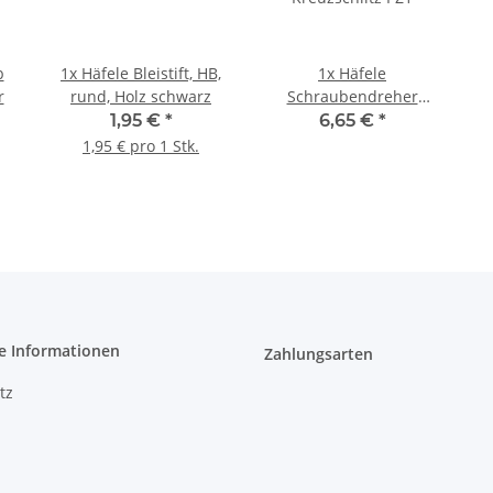
b
1x
Häfele Bleistift, HB,
1x
Häfele
r
rund, Holz schwarz
Schraubendreher
Kreuzschlitz PZ1
1,95 €
*
6,65 €
*
1,95 € pro 1 Stk.
e Informationen
Zahlungsarten
tz