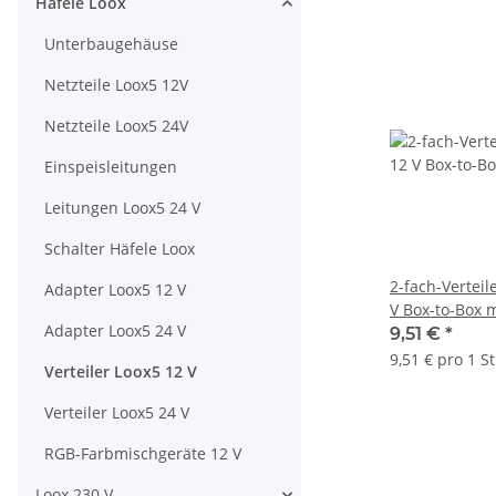
Häfele Loox
Unterbaugehäuse
Netzteile Loox5 12V
Netzteile Loox5 24V
Einspeisleitungen
Leitungen Loox5 24 V
Schalter Häfele Loox
2-fach-Verteil
Adapter Loox5 12 V
V Box-to-Box m
Adapter Loox5 24 V
Schaltfunktion
9,51 €
*
(monochrom)
9,51 € pro 1 St
Verteiler Loox5 12 V
Verteiler Loox5 24 V
RGB-Farbmischgeräte 12 V
Loox 230 V