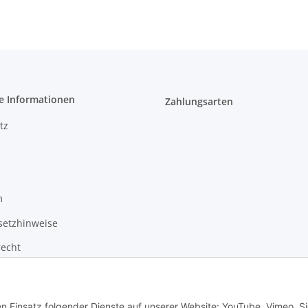
e Informationen
Zahlungsarten
tz
m
setzhinweise
recht
-Formular
en Einsatz folgender Dienste auf unserer Website: YouTube, Vimeo. S