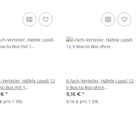
-Verteiler, Häfele Loox5 12
6-fach-Verteiler, Häfele Loox5 12
-to-Box mit 1
V Box-to-Box ohne
funktion 2-pol.
Schaltfunktion
3 €
*
9,16 €
*
ochrom)
€ pro 1 Stk.
9,16 € pro 1 Stk.