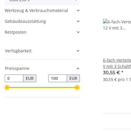
Werkzeug & Verbrauchsmaterial
Gebäudeausstattung
Restposten
Verfügbarkeit
6-fach-Verteil
V mit 3 Schalt
Preisspanne
(monochrom)
30,55 €
*
EUR
EUR
30,55 € pro 1 S