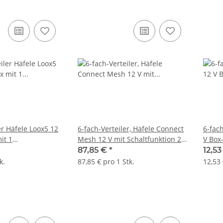
er Häfele Loox5 12
6-fach-Verteiler, Häfele Connect
6-fach
it 1
Mesh 12 V mit Schaltfunktion 2-
V Box
 2-pol.
pol. (monochrom)
Schalt
87,85 €
*
12,5
(mon
k.
87,85 € pro 1 Stk.
12,53 