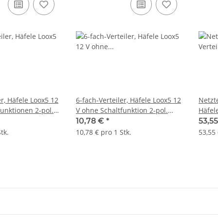
er, Häfele Loox5 12
6-fach-Verteiler, Häfele Loox5 12
Netzte
funktionen 2-pol.
V ohne Schaltfunktion 2-pol.
Häfel
(monochrom oder multi-weiß 2-
Span
10,78 €
*
53,55
Draht-Technik)
tk.
10,78 € pro 1 Stk.
53,55 