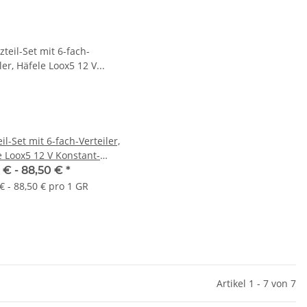
il-Set mit 6-fach-Verteiler,
e Loox5 12 V Konstant-
nung
 € -
88,50 €
*
€ - 88,50 € pro 1 GR
Artikel 1 - 7 von 7