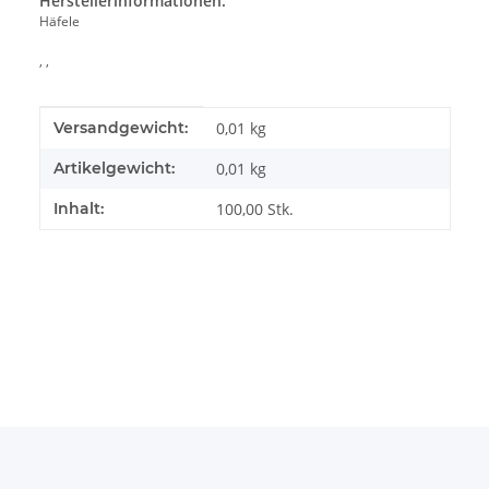
Herstellerinformationen:
Häfele
, ,
Produkteigenschaft
Wert
Versandgewicht:
0,01 kg
Artikelgewicht:
0,01
kg
Inhalt:
100,00 Stk.