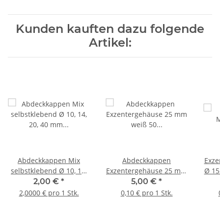
Kunden kauften dazu folgende
Artikel:
Abdeckkappen Mix
Abdeckkappen
Exze
selbstklebend Ø 10, 14,
Exzentergehäuse 25 mm
Ø 15
20, 40 mm Weiß
weiß 50 Stück
mm 
2,00 €
*
5,00 €
*
ve
2,0000 € pro 1 Stk.
0,10 € pro 1 Stk.